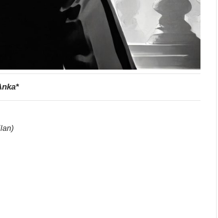
Anka*
lan)