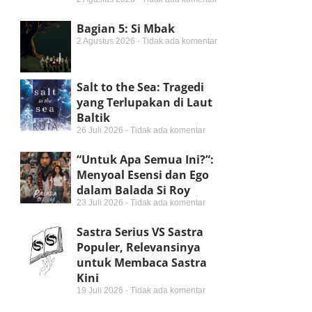
Bagian 5: Si Mbak
2 Agustus 2026
Tidak ada komentar
Salt to the Sea: Tragedi
yang Terlupakan di Laut
Baltik
26 Juli 2026
Tidak ada komentar
“Untuk Apa Semua Ini?”:
Menyoal Esensi dan Ego
dalam Balada Si Roy
23 Juli 2026
Tidak ada komentar
Sastra Serius VS Sastra
Populer, Relevansinya
untuk Membaca Sastra
Kini
19 Juli 2026
Tidak ada komentar