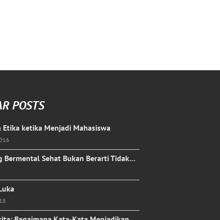
AR POSTS
 Etika ketika Menjadi Mahasiswa
2016
 Bermental Sehat Bukan Berarti Tidak…
 Luka
018
rita: Bagaimana Kata-Kata Menjadikan