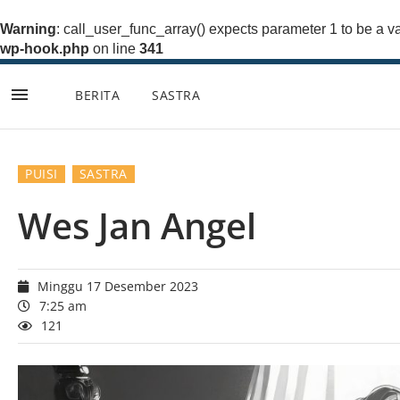
Warning
: call_user_func_array() expects parameter 1 to be a va
wp-hook.php
on line
341
BERITA
SASTRA
Lompat
ke
konten
PUISI
SASTRA
Wes Jan Angel
Minggu 17 Desember 2023
7:25 am
121