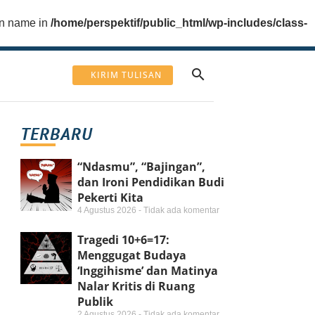
ion name in
/home/perspektif/public_html/wp-includes/class-
KIRIM TULISAN
TERBARU
“Ndasmu”, “Bajingan”,
dan Ironi Pendidikan Budi
Pekerti Kita
4 Agustus 2026
Tidak ada komentar
Tragedi 10+6=17:
Menggugat Budaya
‘Inggihisme’ dan Matinya
Nalar Kritis di Ruang
Publik
2 Agustus 2026
Tidak ada komentar