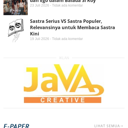
dan Ego dalam Balada Si Roy
23 Juli 2026
Tidak ada komentar
Sastra Serius VS Sastra Populer,
Relevansinya untuk Membaca Sastra
Kini
19 Juli 2026
Tidak ada komentar
IKLAN
E-PAPER
LIHAT SEMUA