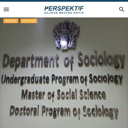
Lompat
ke
BERITA
FISIP UB
konten