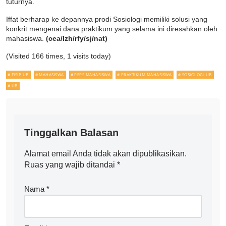
tuturnya.
Iffat berharap ke depannya prodi Sosiologi memiliki solusi yang
konkrit mengenai dana praktikum yang selama ini diresahkan oleh
mahasiswa.
(cea/lzh/rfy/sj/nat)
(Visited 166 times, 1 visits today)
FISIP UB
MAHASISWA
PERS MAHASISWA
PRAKTIKUM MAHASISWA
SOSIOLOGI UB
UB
Tinggalkan Balasan
Alamat email Anda tidak akan dipublikasikan.
Ruas yang wajib ditandai
*
Nama
*