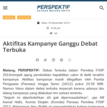
Lompat
ke
BERITA
FISIP UB
konten
Rabu 18 Desember 2013
8:44 pm
60
Aktifitas Kampanye Ganggu Debat
Terbuka
Malang, PERSPEKTIF-
Debat Terbuka dalam Pemilwa FISIP
2013menjadi ajang pembuktian kapabilitas calon di detik terakhir
kampanye. Aktifitas kampanye masih dilegalkan oleh Panitia
Pengawas (Panwas) hingga Senin (16/12) pukul 23.59 WIB.
Namun fokus dalam debat terbuka terpecah karena adanya lalu
lalang kampanye yang dilakukan tim sukses tertentu.
“Sejauh ini diperbolehkan sih gak dipermasalahkan”, ujar Alif
Kamal Hafiz, Komisi Disiplin (Komdis) Panwas Pemilwa FISIP
2013. Mahasiswa Ilmu Politik ini menambahkan bahwa kampanye