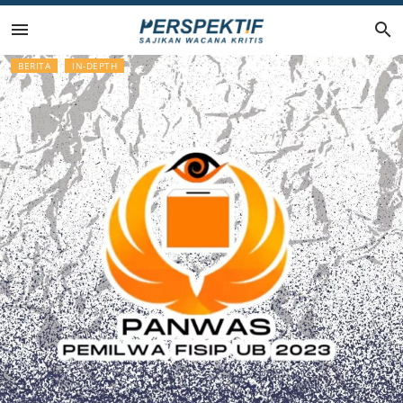
Lompat
ke
BERITA
IN-DEPTH
konten