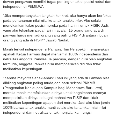
dewan pengawas memiliki tugas penting untuk di posisi netral dan
independen di PEMILWA.
“Jika mempertanyakan langkah konkret, aku hanya akan berfokus
pada penanaman nilai-nilai ke anak-anakku
ntar
. Aku selalu
menekankan kalau posisi mereka pada hari ini untuk FISIP. Jadi,
yang aku tekankan pada hari ini adalah 15 orang yang ada di
panwas harus menjadi orang yang paling FISIP di antara ribuan
orang yang ada di FISIP.” Jawab Naufal.
Masih terkait independensi Panwas, Tim Perspektif menanyakan
apakah Ketua Panwas dapat menjamin 100% independensi dan
netralitas anggota Panwas. Ia percaya, dengan diisi oleh angkatan
termuda, anggota Panwas bisa memposisikan diri dan tidak
melibatkan kepentingan.
“Karena mayoritas anak-anakku hari ini yang ada di Panwas bisa
dibilang angkatan paling muda,dan baru selesai PKKMB
(Pengenalan Kehidupan Kampus bagi Mahasiswa Baru,
red
),
mereka masih memfokuskan dirinya untuk bagaimana caranya
memposisikan dirinya sebagai mahasiswa FISIP dan tidak
melibatkan kepentingan apapun dari mereka. Jadi aku bisa jamin
100% bahwa anak-anakku nanti selalu aku tanamkan nilai-nilai
independensi dan netralitas untuk menjalankan fungsi