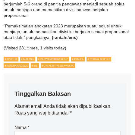
berjumlah 5-6 orang di panitia pengawas menjadi sebuah solusi
untuk menjaga dan memastikan divisi panwas berjalan
proporsional.
“Pemaksimalan angkatan 2023 merupakan suatu solusi untuk
menjaga, untuk memastikan divisi ini berjalan sesuai proporsional
atau tidak,” pungkasnya.
(ran/ahi/cns)
(Visited 281 times, 1 visits today)
FISIP UB
MALANG
PANWASPEMILWAFISIP
PEMIRA
PEMIRA FISIP UB
PERSMAHASISWA
UB
UNIVERSITAS BRAWIJAYA
Tinggalkan Balasan
Alamat email Anda tidak akan dipublikasikan.
Ruas yang wajib ditandai
*
Nama
*