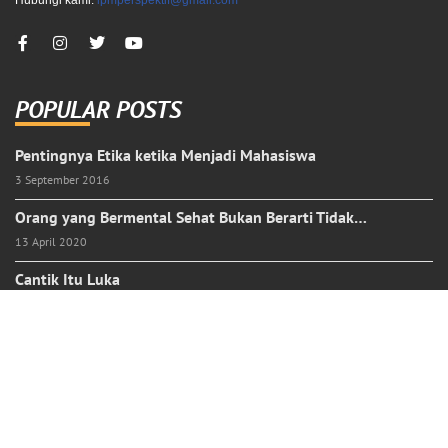
Hubungi kami:
lpmperspektif@gmail.com
POPULAR POSTS
Pentingnya Etika ketika Menjadi Mahasiswa
3 September 2016
Orang yang Bermental Sehat Bukan Berarti Tidak…
13 April 2020
Cantik Itu Luka
23 Oktober 2018
Laut Bercerita: Bagaimana Kata-Kata Menjadikan Roh…
13 Desember 2021
Serenada Kisah Kelam Jingga
14 Oktober 2022