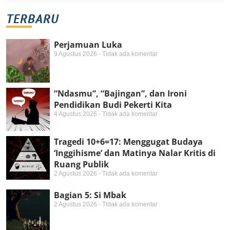
TERBARU
Perjamuan Luka
9 Agustus 2026
Tidak ada komentar
“Ndasmu”, “Bajingan”, dan Ironi
Pendidikan Budi Pekerti Kita
4 Agustus 2026
Tidak ada komentar
Tragedi 10+6=17: Menggugat Budaya
‘Inggihisme’ dan Matinya Nalar Kritis di
Ruang Publik
2 Agustus 2026
Tidak ada komentar
Bagian 5: Si Mbak
2 Agustus 2026
Tidak ada komentar