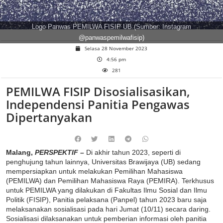
Logo Panwas PEMILWA FISIP UB (Sumber: Instagram
@panwaspemilwafisip)
Selasa 28 November 2023
4:56 pm
281
PEMILWA FISIP Disosialisasikan,
Independensi Panitia Pengawas
Dipertanyakan
Malang,
PERSPEKTIF –
Di akhir tahun 2023, seperti di
penghujung tahun lainnya, Universitas Brawijaya (UB) sedang
mempersiapkan untuk melakukan Pemilihan Mahasiswa
(PEMILWA) dan Pemilihan Mahasiswa Raya (PEMIRA). Terkhusus
untuk PEMILWA yang dilakukan di Fakultas Ilmu Sosial dan Ilmu
Politik (FISIP),
Panitia pelaksana (Panpel) tahun 2023 baru saja
melaksanakan sosialisasi pada hari Jumat (10/11) secara daring.
Sosialisasi dilaksanakan untuk pemberian informasi oleh panitia