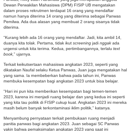
Dewan Perwakilan Mahasiswa (DPM) FISIP UB mengatakan
dalam proses rekrutmen terdapat 16 orang yang mendaftar
namun hanya diterima 14 orang yang diterima sebagai Panwas
Pemilwa. Ada dua alasan yang membuat 2 orang sisanya tidak
diterima.
“Kurang lebih ada 16 orang yang mendaftar. Jadi, kita ambil 14,
duanya kita tolak. Pertama, tidak ikut
screening
jadi
nggak
ada
urgensi untuk kita terima. Kedua, pertimbangannya, terlalu
text
book,
”
ujarnya.
Terkait keikutsertaan mahasiswa angkatan 2023, seperti yang
dikatakan Naufal selaku Ketua Panwas, Juan juga mengatakan hal
yang sama. Ia membeberkan bahwa pada tahun ini, Panwas
membuka kesempatan bagi angkatan 2023 untuk bisa belajar.
“Hari ini pun kita memberikan kesempatan bagi temen-temen
2023, karena ini menjadi ruang belajar dan yang kedua ini seperti
yang kita tau politik di FISIP cukup kuat. Angkatan 2023 ini mereka
masih belum banyak terkontaminasi iklim politik,” katanya.
Menyambung pernyataan terkait pembukaan ruang menjadi
panitia panwas bagi angkatan 2023. Juan sebagai SC Panwas
yakin bahwa pemaksimalan angkatan 2023 yang saat ini