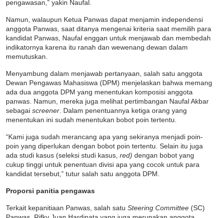
pengawasan,” yakin Naufal.
Namun, walaupun Ketua Panwas dapat menjamin independensi
anggota Panwas, saat ditanya mengenai kriteria saat memilih para
kandidat Panwas, Naufal enggan untuk menjawab dan membedah
indikatornya karena itu ranah dan wewenang dewan dalam
memutuskan.
Menyambung dalam menjawab pertanyaan, salah satu anggota
Dewan Pengawas Mahasiswa (DPM) menjelaskan bahwa memang
ada dua anggota DPM yang menentukan komposisi anggota
panwas. Namun, mereka juga melihat pertimbangan Naufal Akbar
sebagai
screener
. Dalam penentuannya ketiga orang yang
menentukan ini sudah menentukan bobot poin tertentu.
“Kami juga sudah merancang apa yang sekiranya menjadi poin-
poin yang diperlukan dengan bobot poin tertentu. Selain itu juga
ada studi kasus (seleksi studi kasus,
red)
dengan bobot yang
cukup tinggi untuk penentuan divisi apa yang cocok untuk para
kandidat tersebut,” tutur salah satu anggota DPM.
Proporsi panitia pengawas
Terkait kepanitiaan Panwas, salah satu
Steering Committee
(SC)
Panwas, Rifky Juan Hardinata yang juga merupakan anggota