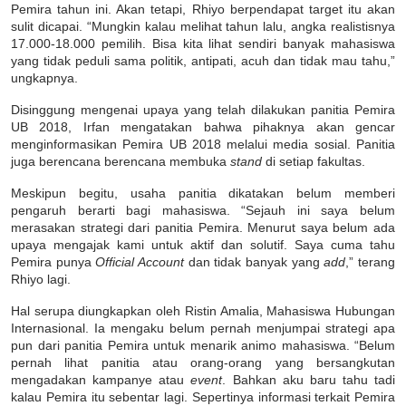
Pemira tahun ini. Akan tetapi, Rhiyo berpendapat target itu akan
sulit dicapai. “Mungkin kalau melihat tahun lalu, angka realistisnya
17.000-18.000 pemilih. Bisa kita lihat sendiri banyak mahasiswa
yang tidak peduli sama politik, antipati, acuh dan tidak mau tahu,”
ungkapnya.
Disinggung mengenai upaya yang telah dilakukan panitia Pemira
UB 2018, Irfan mengatakan bahwa pihaknya akan gencar
menginformasikan Pemira UB 2018 melalui media sosial. Panitia
juga berencana berencana membuka
stand
di setiap fakultas.
Meskipun begitu, usaha panitia dikatakan belum memberi
pengaruh berarti bagi mahasiswa. “Sejauh ini saya belum
merasakan strategi dari panitia Pemira. Menurut saya belum ada
upaya mengajak kami untuk aktif dan solutif. Saya cuma tahu
Pemira punya
Official Account
dan tidak banyak yang
add
,” terang
Rhiyo lagi.
Hal serupa diungkapkan oleh Ristin Amalia, Mahasiswa Hubungan
Internasional. Ia mengaku belum pernah menjumpai strategi apa
pun dari panitia Pemira untuk menarik animo mahasiswa. “Belum
pernah lihat panitia atau orang-orang yang bersangkutan
mengadakan kampanye atau
event
. Bahkan aku baru tahu tadi
kalau Pemira itu sebentar lagi. Sepertinya informasi terkait Pemira