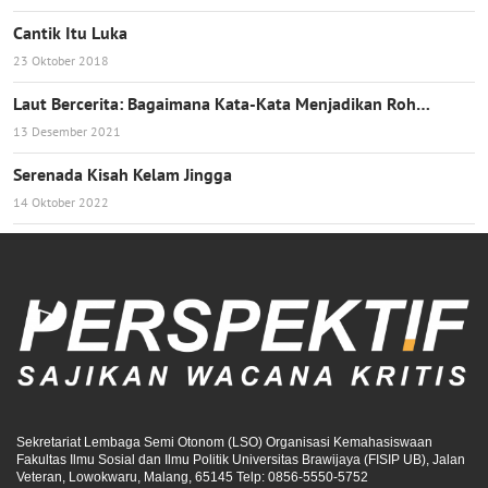
Cantik Itu Luka
23 Oktober 2018
Laut Bercerita: Bagaimana Kata-Kata Menjadikan Roh…
13 Desember 2021
Serenada Kisah Kelam Jingga
14 Oktober 2022
Sekretariat Lembaga Semi Otonom (LSO) Organisasi Kemahasiswaan
Fakultas Ilmu Sosial dan Ilmu Politik Universitas Brawijaya (FISIP UB), Jalan
Veteran, Lowokwaru, Malang, 65145 Telp: 0856-5550-5752