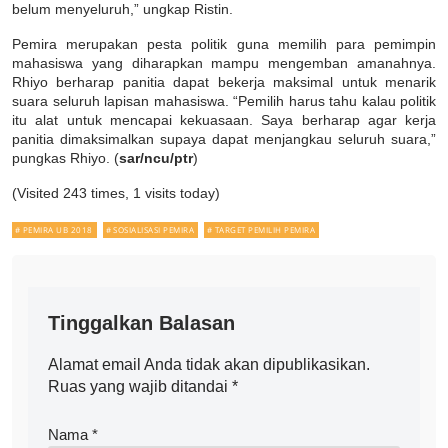
belum menyeluruh,” ungkap Ristin.
Pemira merupakan pesta politik guna memilih para pemimpin
mahasiswa yang diharapkan mampu mengemban amanahnya.
Rhiyo berharap panitia dapat bekerja maksimal untuk menarik
suara seluruh lapisan mahasiswa. “Pemilih harus tahu kalau politik
itu alat untuk mencapai kekuasaan. Saya berharap agar kerja
panitia dimaksimalkan supaya dapat menjangkau seluruh suara,”
pungkas Rhiyo. (
sar/ncu
/ptr
)
(Visited 243 times, 1 visits today)
PEMIRA UB 2018
SOSIALISASI PEMIRA
TARGET PEMILIH PEMIRA
Tinggalkan Balasan
Alamat email Anda tidak akan dipublikasikan.
Ruas yang wajib ditandai
*
Nama
*