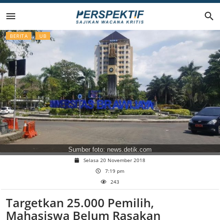
Lompat
ke
BERITA
UB
konten
Sumber foto: news.detik.com
Selasa 20 November 2018
7:19 pm
243
Targetkan 25.000 Pemilih,
Mahasiswa Belum Rasakan