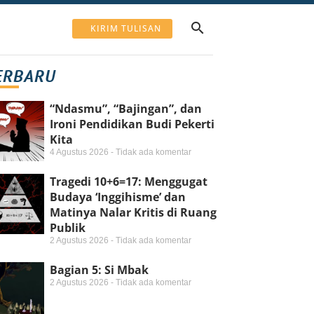
KIRIM TULISAN
ERBARU
“Ndasmu”, “Bajingan”, dan
Ironi Pendidikan Budi Pekerti
Kita
4 Agustus 2026
Tidak ada komentar
Tragedi 10+6=17: Menggugat
Budaya ‘Inggihisme’ dan
Matinya Nalar Kritis di Ruang
Publik
2 Agustus 2026
Tidak ada komentar
Bagian 5: Si Mbak
2 Agustus 2026
Tidak ada komentar