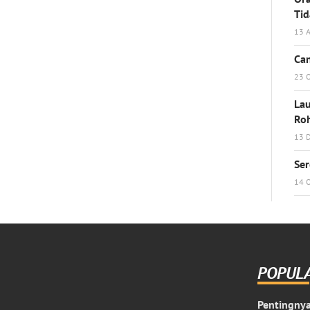
Ti
13 A
Can
23 
Lau
Ro
13 
Ser
14 
POPUL
Pentingnya