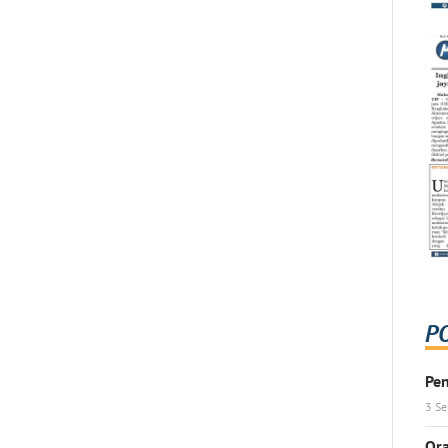
P
Pen
3 S
Ora