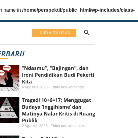
ion name in
/home/perspektif/public_html/wp-includes/class-
KIRIM TULISAN
ERBARU
“Ndasmu”, “Bajingan”, dan
Ironi Pendidikan Budi Pekerti
Kita
4 Agustus 2026
Tidak ada komentar
Tragedi 10+6=17: Menggugat
Budaya ‘Inggihisme’ dan
Matinya Nalar Kritis di Ruang
Publik
2 Agustus 2026
Tidak ada komentar