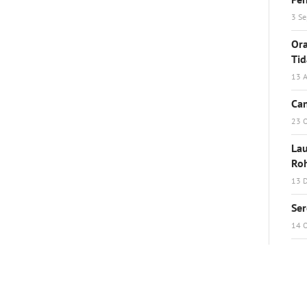
3 S
Ora
Ti
13 A
Can
23 
Lau
Ro
13 
Ser
14 