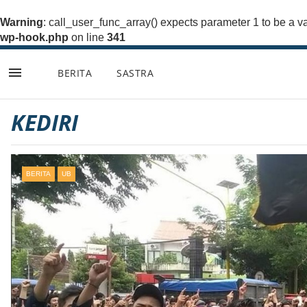
Warning
: call_user_func_array() expects parameter 1 to be a va
wp-hook.php
on line
341
BERITA
SASTRA
Lompat
ke
konten
KEDIRI
BERITA
UB