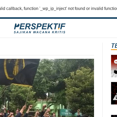
lid callback, function '_wp_ip_inject' not found or invalid funct
T