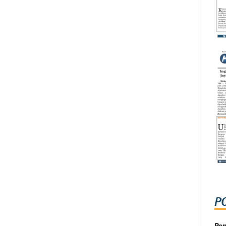
P
Pen