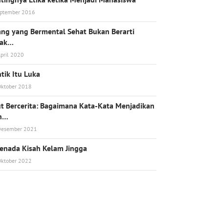
eptember 2016
ng yang Bermental Sehat Bukan Berarti
dak…
pril 2020
tik Itu Luka
Oktober 2018
t Bercerita: Bagaimana Kata-Kata Menjadikan
h…
Desember 2021
enada Kisah Kelam Jingga
Oktober 2022