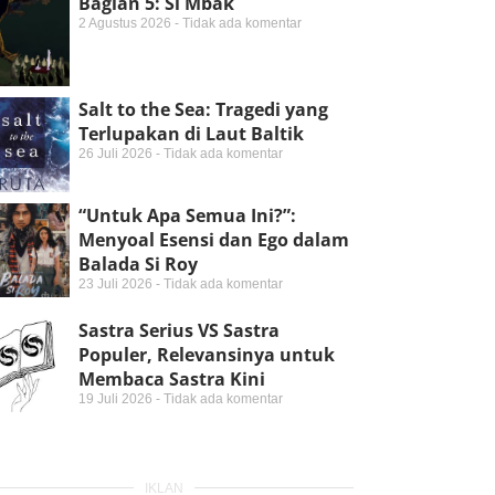
Bagian 5: Si Mbak
2 Agustus 2026
Tidak ada komentar
Salt to the Sea: Tragedi yang
Terlupakan di Laut Baltik
26 Juli 2026
Tidak ada komentar
“Untuk Apa Semua Ini?”:
Menyoal Esensi dan Ego dalam
Balada Si Roy
23 Juli 2026
Tidak ada komentar
Sastra Serius VS Sastra
Populer, Relevansinya untuk
Membaca Sastra Kini
19 Juli 2026
Tidak ada komentar
IKLAN