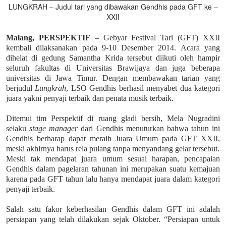
LUNGKRAH – Judul tari yang dibawakan Gendhis pada GFT ke –
XXII
Malang, PERSPEKTIF
– Gebyar Festival Tari (GFT) XXII
kembali dilaksanakan pada 9-10 Desember 2014. Acara yang
dihelat di gedung Samantha Krida tersebut diikuti oleh hampir
seluruh fakultas di Universitas Brawijaya dan juga beberapa
universitas di Jawa Timur. Dengan membawakan tarian yang
berjudul
Lungkrah
, LSO Gendhis berhasil menyabet dua kategori
juara yakni penyaji terbaik dan penata musik terbaik.
Ditemui tim Perspektif di ruang gladi bersih, Mela Nugradini
selaku
stage manager
dari Gendhis menuturkan bahwa tahun ini
Gendhis berharap dapat meraih Juara Umum pada GFT XXII,
meski akhirnya harus rela pulang tanpa menyandang gelar tersebut.
Meski tak mendapat juara umum sesuai harapan, pencapaian
Gendhis dalam pagelaran tahunan ini merupakan suatu kemajuan
karena pada GFT tahun lalu hanya mendapat juara dalam kategori
penyaji terbaik.
Salah satu fakor keberhasilan Gendhis dalam GFT ini adalah
persiapan yang telah dilakukan sejak Oktober. “Persiapan untuk