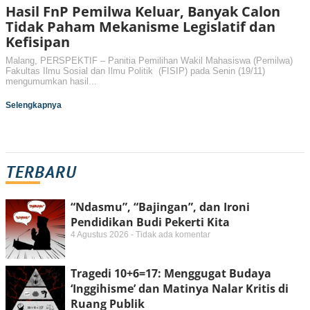
Hasil FnP Pemilwa Keluar, Banyak Calon
Tidak Paham Mekanisme Legislatif dan
Kefisipan
Malang, PERSPEKTIF – Panitia Pemilihan Wakil Mahasiswa (Pemilwa)
Fakultas Ilmu Sosial dan Ilmu Politik (FISIP) pada Senin (19/11)
mengumumkan hasil...
Selengkapnya
TERBARU
“Ndasmu”, “Bajingan”, dan Ironi
Pendidikan Budi Pekerti Kita
4 Agustus 2026
Tidak ada komentar
Tragedi 10+6=17: Menggugat Budaya
‘Inggihisme’ dan Matinya Nalar Kritis di
Ruang Publik