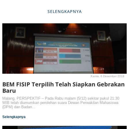
SELENGKAPNYA
Kamis, 6 Desember 2018
BEM FISIP Terpilih Telah Siapkan Gebrakan
Baru
Malang, PERSPEKTIF – Pada Rabu malam (5/12) sekitar pukul 21:30
WIB telah diumumkan perolehan suara Dewan Perwakilan Mahasiswa
(DPM) dan Badan...
Selengkapnya