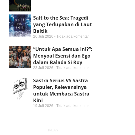
Salt to the Sea: Tragedi
yang Terlupakan di Laut
Baltik
26 Juli 2026
Tidak ada komentar
“Untuk Apa Semua Ini?”:
Menyoal Esensi dan Ego
dalam Balada Si Roy
23 Juli 2026
Tidak ada komentar
Sastra Serius VS Sastra
Populer, Relevansinya
untuk Membaca Sastra
Kini
19 Juli 2026
Tidak ada komentar
IKLAN