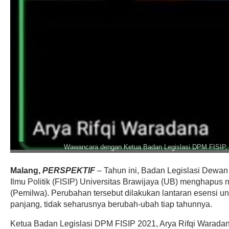
Wawancara dengan Ketua Badan Legislasi DPM FISIP, A
Malang,
PERSPEKTIF
– Tahun ini, Badan Legislasi Dewa
Ilmu Politik (FISIP) Universitas Brawijaya (UB) menghapu
(Pemilwa). Perubahan tersebut dilakukan lantaran esensi 
panjang, tidak seharusnya berubah-ubah tiap tahunnya.
Ketua Badan Legislasi DPM FISIP 2021, Arya Rifqi Warad