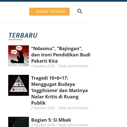
KIRIM TULISAN
TERBARU
“Ndasmu”, “Bajingan”,
dan Ironi Pendidikan Budi
Pekerti Kita
4 Agustus 2026
Tidak ada komentar
Tragedi 10+6=17:
Menggugat Budaya
‘Inggihisme’ dan Matinya
Nalar Kritis di Ruang
Publik
2 Agustus 2026
Tidak ada komentar
Bagian 5: Si Mbak
2 Agustus 2026
Tidak ada komentar