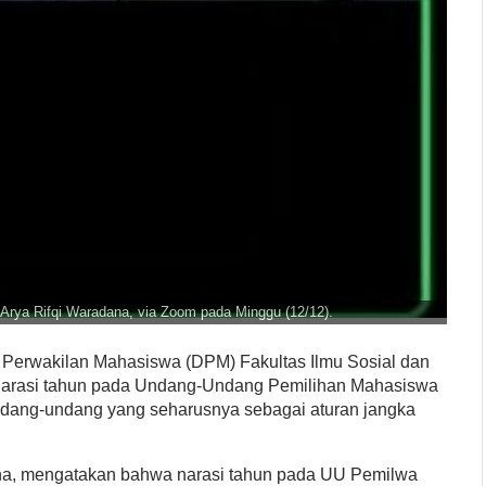
rya Rifqi Waradana, via Zoom pada Minggu (12/12).
n Perwakilan Mahasiswa (DPM) Fakultas Ilmu Sosial dan
s narasi tahun pada Undang-Undang Pemilihan Mahasiswa
undang-undang yang seharusnya sebagai aturan jangka
ana, mengatakan bahwa narasi tahun pada UU Pemilwa