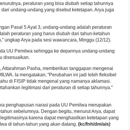
nurutnya, peraturan yang bisa diubah setiap tahunnya
dari undang-undang yang disebut ketetapan. Arya juga
.
an Pasal 5 Ayat 3, undang-undang adalah peraturan
alah peraturan yang harus diubah dari tahun-ketahun
,” ungkap Arya pada sesi wawancara, Minggu (12/12).
 pada UU Pemilwa sehingga ke depannya undang-undang
lu disesuaikan.
), Attarahman Pasha, memberikan tanggapan mengenai
WA. Ia mengatakan, “Perubahan ini jadi lebih fleksibel
 tahu di FISIP tidak mengenal yang namanya aklamasi.
hankan legitimasi dari peraturan di setiap tahunnya.”
ahwa penghapusan narasi pada UU Pemilwa merupakan
-tahun sebelumnya. Dengan begitu, menurut Arya, dapat
legitimasinya karena dapat menghasilkan ketetapan yang
wa di tahun-tahun yang akan datang.
(kc/fnh/dm/ais)