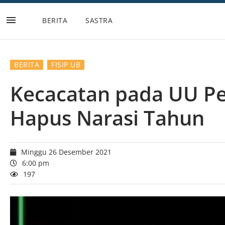
BERITA
SASTRA
Lompat
ke
konten
BERITA
FISIP UB
Kecacatan pada UU Pe
Hapus Narasi Tahun
Minggu 26 Desember 2021
6:00 pm
197