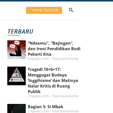
KIRIM TULISAN
TERBARU
“Ndasmu”, “Bajingan”,
dan Ironi Pendidikan Budi
Pekerti Kita
4 Agustus 2026
Tidak ada komentar
Tragedi 10+6=17:
Menggugat Budaya
‘Inggihisme’ dan Matinya
Nalar Kritis di Ruang
Publik
2 Agustus 2026
Tidak ada komentar
Bagian 5: Si Mbak
2 Agustus 2026
Tidak ada komentar