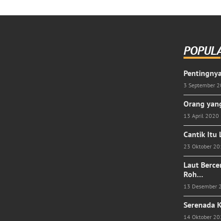
POPUL
Pentingnya
3 September 
Orang yang
13 April 2020
Cantik Itu
23 Oktober 2
Laut Berce
Roh…
13 Desember 
Serenada K
14 Oktober 2