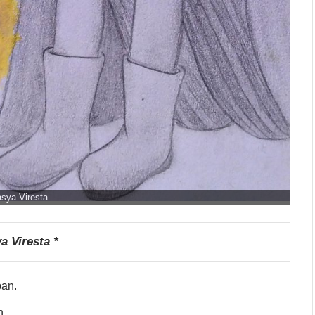
tasya Viresta
a Viresta *
pan.
n.