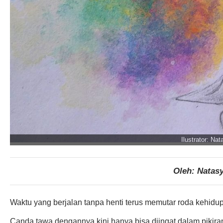
Ilustrator: Na
Oleh: Natasy
Waktu yang berjalan tanpa henti terus memutar roda kehidu
Canda tawa dengannya kini hanya bisa diingat dalam pikira