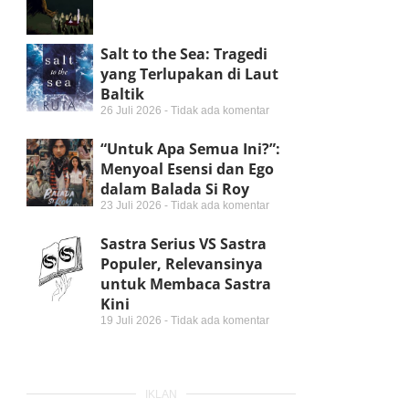
Salt to the Sea: Tragedi
yang Terlupakan di Laut
Baltik
26 Juli 2026
Tidak ada komentar
“Untuk Apa Semua Ini?”:
Menyoal Esensi dan Ego
dalam Balada Si Roy
23 Juli 2026
Tidak ada komentar
Sastra Serius VS Sastra
Populer, Relevansinya
untuk Membaca Sastra
Kini
19 Juli 2026
Tidak ada komentar
IKLAN