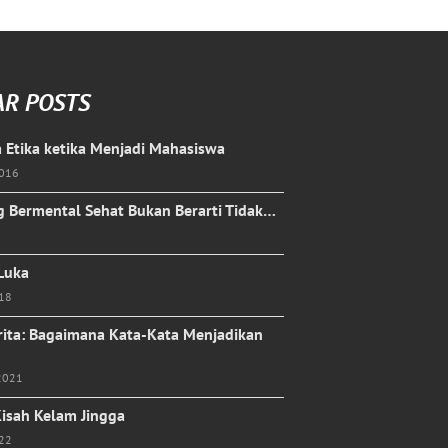
AR POSTS
 Etika ketika Menjadi Mahasiswa
2016
 Bermental Sehat Bukan Berarti Tidak…
 Luka
018
rita: Bagaimana Kata-Kata Menjadikan
2021
isah Kelam Jingga
022